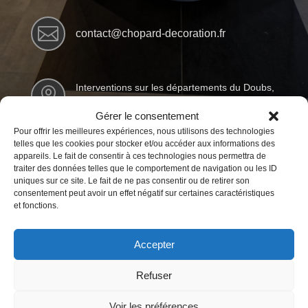

contact@chopard-decoration.fr
Interventions sur les départements du Doubs,

Jura, Haute-Saône et Territoire de Belfort
Gérer le consentement
Pour offrir les meilleures expériences, nous utilisons des technologies
telles que les cookies pour stocker et/ou accéder aux informations des
appareils. Le fait de consentir à ces technologies nous permettra de
traiter des données telles que le comportement de navigation ou les ID
uniques sur ce site. Le fait de ne pas consentir ou de retirer son
consentement peut avoir un effet négatif sur certaines caractéristiques
et fonctions.
Accepter
Refuser
Tous droits réservés ©2026
CHOPARD
-
Mentions
Voir les préférences